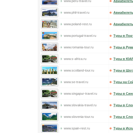
www.peru-travel.ru
Авиабилеты
www.phil-travel.ru
Авиабилет
www.poland-rest.ru
Авиабилет
www.portugal-travel.ru
Туры в Пор
www.romania-tour.ru
Туры в Ру
www.s-africa.ru
Туры в ЮА
www.scotland-tour.ru
Туры в Шо
www.se-travel.ru
Туры на Се
www.singapur-travel.ru
Туры в Син
www.slovakia-travel.ru
Туры в Сло
www.slovenia-tour.ru
Туры в Сл
www.spain-rest.ru
Туры в Исп