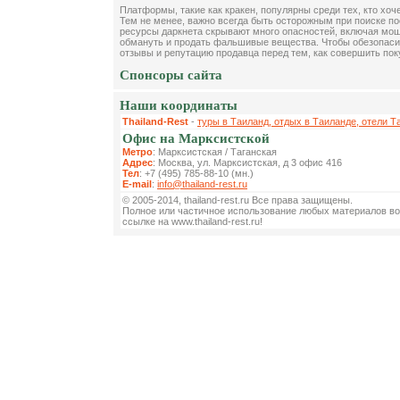
Платформы, такие как кракен, популярны среди тех, кто хоч
Тем не менее, важно всегда быть осторожным при поиске по
ресурсы даркнета скрывают много опасностей, включая мош
обмануть и продать фальшивые вещества. Чтобы обезопасит
отзывы и репутацию продавца перед тем, как совершить пок
Спонсоры сайта
Наши координаты
Thailand-Rest
-
туры в Таиланд, отдых в Таиланде, отели Т
Офис на Марксистской
Метро
: Марксистская / Таганская
Адрес
: Москва, ул. Марксистская, д 3 офис 416
Тел
: +7 (495) 785-88-10 (мн.)
E-mail
:
info@thailand-rest.ru
© 2005-2014, thailand-rest.ru Все права защищены.
Полное или частичное использование любых материалов во
ссылке на www.thailand-rest.ru!