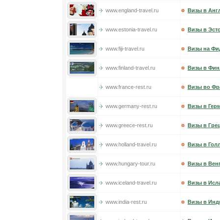
www.england-travel.ru
Визы в Анг
www.estonia-travel.ru
Визы в Эст
www.fiji-travel.ru
Визы на Ф
www.finland-travel.ru
Визы в Фи
www.france-rest.ru
Визы во Ф
www.germany-rest.ru
Визы в Гер
www.greece-rest.ru
Визы в Гре
www.holland-travel.ru
Визы в Гол
www.hungary-tour.ru
Визы в Вен
www.iceland-travel.ru
Визы в Исл
www.india-rest.ru
Визы в Ин