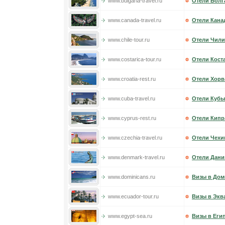
www.bulgaria-travel.ru
Отели Болг
www.canada-travel.ru
Отели Кана
www.chile-tour.ru
Отели Чили
www.costarica-tour.ru
Отели Кост
www.croatia-rest.ru
Отели Хорв
www.cuba-travel.ru
Отели Кубы
www.cyprus-rest.ru
Отели Кипр
www.czechia-travel.ru
Отели Чехи
www.denmark-travel.ru
Отели Дани
www.dominicans.ru
Визы в Дом
www.ecuador-tour.ru
Визы в Экв
www.egypt-sea.ru
Визы в Еги