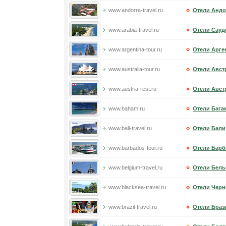
www.andorra-travel.ru
Отели Анд
www.arabia-travel.ru
Отели Сауд
www.argentina-tour.ru
Отели Арге
www.australia-tour.ru
Отели Авст
www.austria-rest.ru
Отели Авст
www.baham.ru
Отели Бага
www.bali-travel.ru
Отели Бали
www.barbados-tour.ru
Отели Барб
www.belgium-travel.ru
Отели Бель
www.blacksea-travel.ru
Отели Черн
www.brazil-travel.ru
Отели Браз