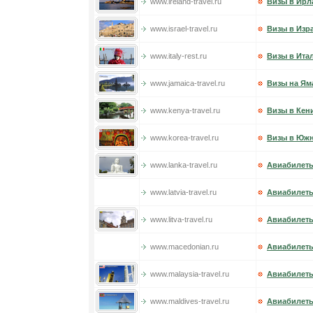
www.ireland-travel.ru
Визы в Ир
www.israel-travel.ru
Визы в Изр
www.italy-rest.ru
Визы в Ита
www.jamaica-travel.ru
Визы на Ям
www.kenya-travel.ru
Визы в Кен
www.korea-travel.ru
Визы в Юж
www.lanka-travel.ru
Авиабилеты
www.latvia-travel.ru
Авиабилеты
www.litva-travel.ru
Авиабилеты
www.macedonian.ru
Авиабилет
www.malaysia-travel.ru
Авиабилеты
www.maldives-travel.ru
Авиабилет