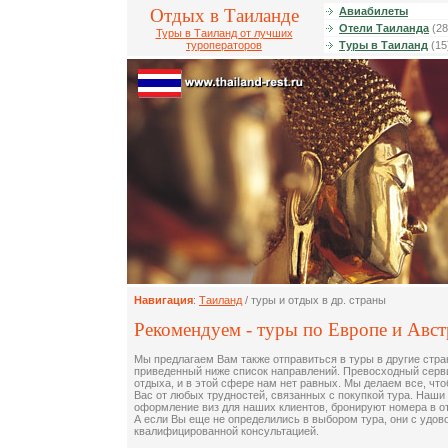
Отдых в Таиланде
Авиабилеты
Отели Таиланда
(28
Туры в Таиланд от лучших
туроператоров
Туры в Таиланд
(15
Навигация
:
Таиланд
/ туры и отдых в др. страны
Рекомендуем - туры по Европе и Авс
Мы предлагаем Вам также отправиться в туры в другие стран
приведенный ниже список направлений. Превосходный серви
отдыха, и в этой сфере нам нет равных. Мы делаем все, что
Вас от любых трудностей, связанных с покупкой тура. Наши
оформление виз для наших клиентов, бронируют номера в о
А если Вы еще не определились в выбором тура, они с удо
квалифицированной консультацией.