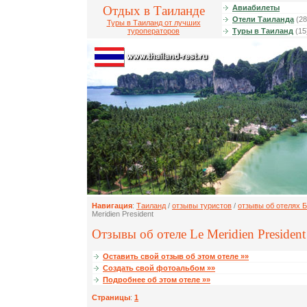
Отдых в Таиланде
Авиабилеты
Отели Таиланда
(28
Туры в Таиланд от лучших
туроператоров
Туры в Таиланд
(15
Навигация
:
Таиланд
/
отзывы туристов
/
отзывы об отелях Б
Meridien President
Отзывы об отеле Le Meridien President
Оставить свой отзыв об этом отеле »»
Создать свой фотоальбом »»
Подробнее об этом отеле »»
Страницы
:
1