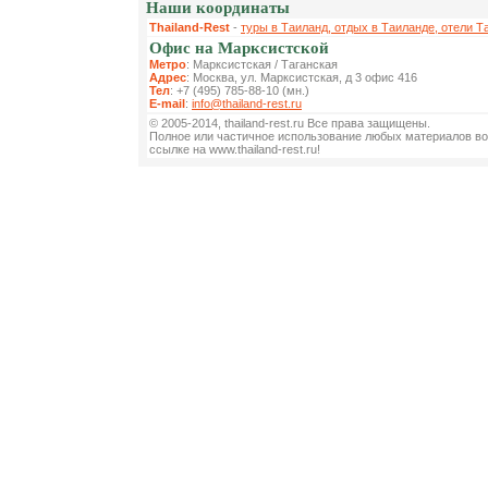
Наши координаты
Thailand-Rest
-
туры в Таиланд, отдых в Таиланде, отели Т
Офис на Марксистской
Метро
: Марксистская / Таганская
Адрес
: Москва, ул. Марксистская, д 3 офис 416
Тел
: +7 (495) 785-88-10 (мн.)
E-mail
:
info@thailand-rest.ru
© 2005-2014, thailand-rest.ru Все права защищены.
Полное или частичное использование любых материалов во
ссылке на www.thailand-rest.ru!