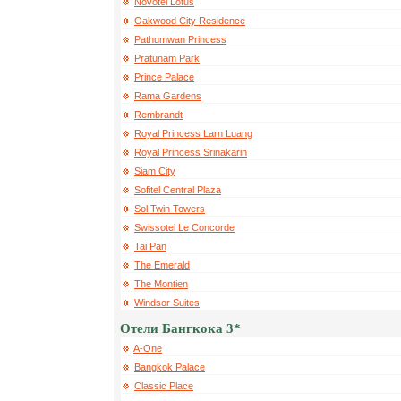
Novotel Lotus
Oakwood City Residence
Pathumwan Princess
Pratunam Park
Prince Palace
Rama Gardens
Rembrandt
Royal Princess Larn Luang
Royal Princess Srinakarin
Siam City
Sofitel Central Plaza
Sol Twin Towers
Swissotel Le Concorde
Tai Pan
The Emerald
The Montien
Windsor Suites
Отели Бангкока 3*
A-One
Bangkok Palace
Classic Place