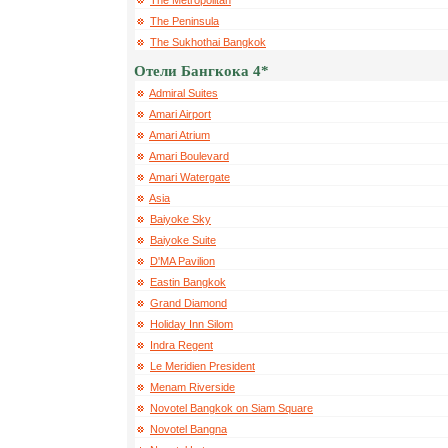
The Metropolitan
The Peninsula
The Sukhothai Bangkok
Отели Бангкока 4*
Admiral Suites
Amari Airport
Amari Atrium
Amari Boulevard
Amari Watergate
Asia
Baiyoke Sky
Baiyoke Suite
D'MA Pavilion
Eastin Bangkok
Grand Diamond
Holiday Inn Silom
Indra Regent
Le Meridien President
Menam Riverside
Novotel Bangkok on Siam Square
Novotel Bangna