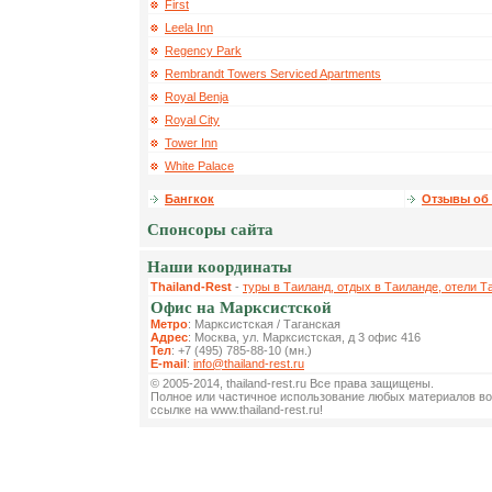
First
Leela Inn
Regency Park
Rembrandt Towers Serviced Apartments
Royal Benja
Royal City
Tower Inn
White Palace
Бангкок
Отзывы об 
Спонсоры сайта
Наши координаты
Thailand-Rest
-
туры в Таиланд, отдых в Таиланде, отели Т
Офис на Марксистской
Метро
: Марксистская / Таганская
Адрес
: Москва, ул. Марксистская, д 3 офис 416
Тел
: +7 (495) 785-88-10 (мн.)
E-mail
:
info@thailand-rest.ru
© 2005-2014, thailand-rest.ru Все права защищены.
Полное или частичное использование любых материалов во
ссылке на www.thailand-rest.ru!