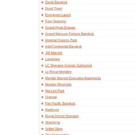
David Bangkok
Dusit Thani
Evergreen Laurel
Four Seasons
Grand Hyatt Erawan
Grand Mercure Fortune Bangkok
Imperial Queens Park
InterContinental Bangkok
JW Marriott
Landmark
LC Sheraton Grande Sukhumvit
Le Royal Meridien
Mayfair Marriott Executive Apartments
Montien Riverside
Nai Lert Park
Oriental
Pan Pacific Bangkok
Radisson
Royal Orhcid Sheraton
Shangri-la
Sofitel Silom