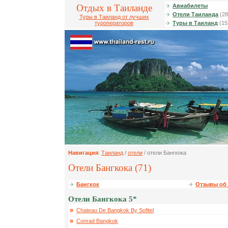
Отдых в Таиланде
Авиабилеты
Отели Таиланда
(28
Туры в Таиланд от лучших
туроператоров
Туры в Таиланд
(15
Навигация
:
Таиланд
/
отели
/ отели Бангкока
Отели Бангкока (71)
Бангкок
Отзывы об 
Отели Бангкока 5*
Chateau De Bangkok By Sofitel
Conrad Bangkok