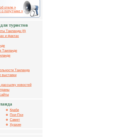
об отеле »
 о попутчике »
для туристов
рты Таиланда (8)
ах и фактах
нде
в Таиланде
иланде
ельности Таиланда
 выставки
 рассылку новостей
страны
 сайты
ланда
Краби
Пхи-Пхи
Самет
Хуахин