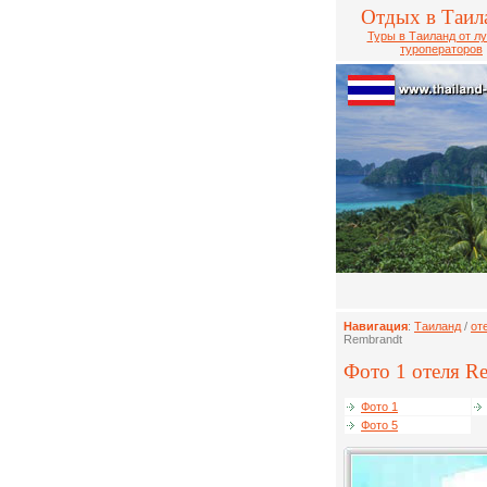
Отдых в Таил
Туры в Таиланд от л
туроператоров
Навигация
:
Таиланд
/
от
Rembrandt
Фото 1 отеля Re
Фото 1
Фото 5