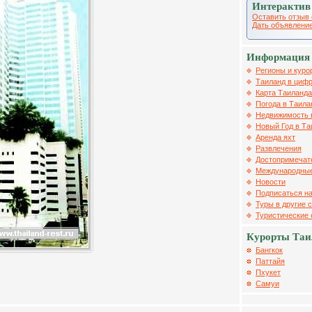
Интерактив
Оставить отзыв 
Дать объявление
Информация 
Регионы и куро
Таиланд в цифр
Карта Таиланда
Погода в Таила
Недвижимость 
Новый Год в Та
Аренда яхт
Развлечения
Достопримечат
Международные
Новости
Подписаться на
Туры в другие 
Туристические
Курорты Таи
Бангкок
Паттайя
Пхукет
Самуи