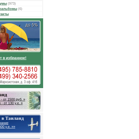
умы
(973)
оальбомы
(6)
такты
т в избранное!
анд
- от 1500 руб. »
- от 130 у.е. »
 в Таиланд
вание
00 у.е. »»