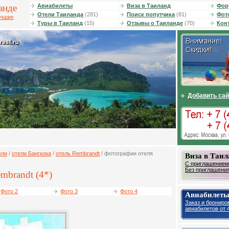
анде
Авиабилеты
Виза в Таиланд
Фор
Отели Таиланда
(281)
Поиск попутчика
(81)
Фот
учших
Туры в Таиланд
(15)
Отзывы о Таиланде
(70)
Кон
Добавить сай
ели
/
отели Бангкока
/
отель Rembrandt
/ фотографии отеля
Виза в Таил
С приглашением 
Без приглашения 
mbrandt (4*)
Фото 2
Фото 3
Фото 4
Авиабилеты
Заказ и брониро
авиабилетов от 4