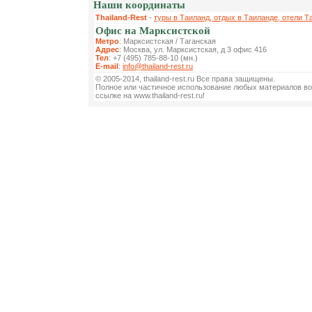
Наши координаты
Thailand-Rest
-
туры в Таиланд, отдых в Таиланде, отели Т
Офис на Марксистской
Метро
: Марксистская / Таганская
Адрес
: Москва, ул. Марксистская, д 3 офис 416
Тел
: +7 (495) 785-88-10 (мн.)
E-mail
:
info@thailand-rest.ru
© 2005-2014, thailand-rest.ru Все права защищены.
Полное или частичное использование любых материалов во
ссылке на www.thailand-rest.ru!