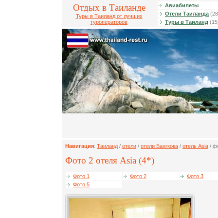
Отдых в Таиланде
Авиабилеты
Отели Таиланда
(28
Туры в Таиланд от лучших
туроператоров
Туры в Таиланд
(15
Навигация
:
Таиланд
/
отели
/
отели Бангкока
/
отель Asia
/ ф
Фото 2 отеля Asia (4*)
Фото 1
Фото 2
Фото 3
Фото 5